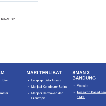
13 MAY, 2025
AM
MARI TERLIBAT
SMAN 3
BANDUNG
rt Day
Lengkapi Data Alumni
Website
Menjadi Kontributor Berita
Research Based Lea
amater
Menjadi Dermawan dan
: RBL
Filantropis