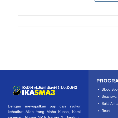
PROGR
Blood Spo
Beasiswa
Bakti Alm
Dengan mewujudkan puji dan syukur
Reuni
kehadirat Allah Yang Maha Kuasa, Kami
segenap Alumni SMA Negeri 3 Bandung