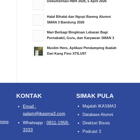
Dokumentasi HBH 2026, 5 April 2026
Halal Bihalal dan Ngopi Bareng Alumni
SMAN 3 Bandung 2026
Mari Berbagi Bingkisan Lebaran Bagi
Purnabakti, Guru, dan Karyawan SMAN 3
Muslim Hero, Aplikasi Pendamping Ibadah
Dari Kang Fino XTILU97
KONTAK
SIMAK PULA
Email :
Majalah IKASMA3
salam@ikasma3.com
Database Alumni
rning
Whatsapp :
0811-1958-
Direktori Bisnis
3333
Podcast 3