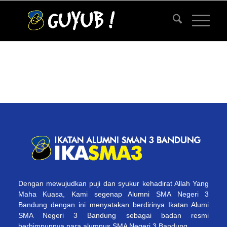
Dengan mewujudkan puji dan syukur kehadirat Allah Yang
Maha Kuasa, Kami segenap Alumni SMA Negeri 3
Bandung dengan ini menyatakan berdirinya Ikatan Alumi
SMA Negeri 3 Bandung sebagai badan resmi
berhimpunnya para alumnus SMA Negeri 3 Bandung.