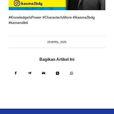
#KnowledgeIsPower #CharacterIsMore #Ikasma3bdg
#kemendikti
29 APRIL, 2025
Bagikan Artikel Ini