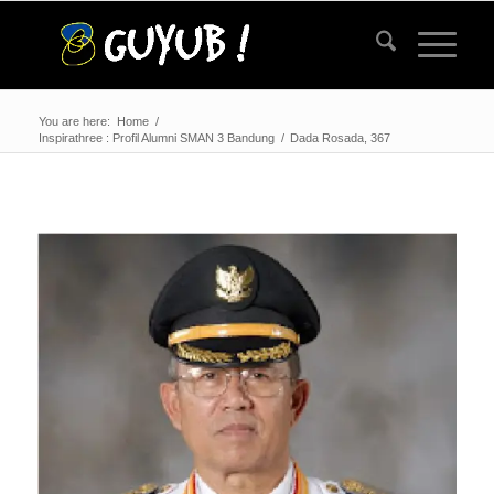
You are here:
Home
/
Inspirathree : Profil Alumni SMAN 3 Bandung
/
Dada Rosada, 367